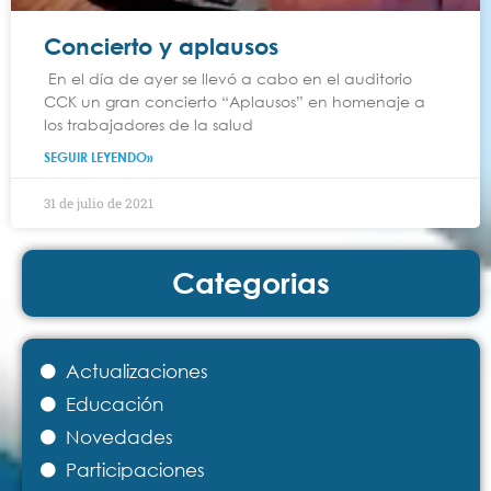
Concierto y aplausos
En el día de ayer se llevó a cabo en el auditorio
CCK un gran concierto “Aplausos” en homenaje a
los trabajadores de la salud
SEGUIR LEYENDO»
31 de julio de 2021
Categorias
Actualizaciones
Educación
Novedades
Participaciones